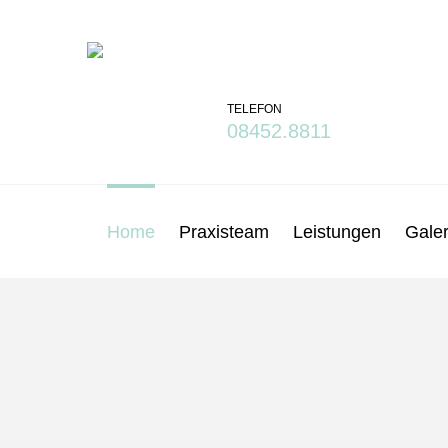
Skip
to
content
TELEFON
08452.8811
Home
Praxisteam
Leistungen
Galer
Home